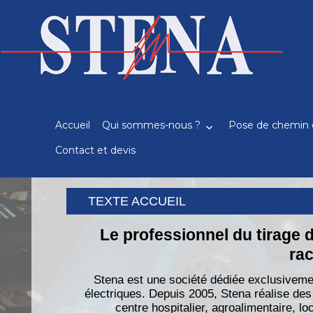
Recherche
pour
:
Accueil
Qui sommes-nous ?
Pose de chemin 
Contact et devis
TEXTE ACCUEIL
Le professionnel du tirage 
ra
Stena est une société dédiée exclusivemen
électriques. Depuis 2005, Stena réalise des 
centre hospitalier, agroalimentaire, 