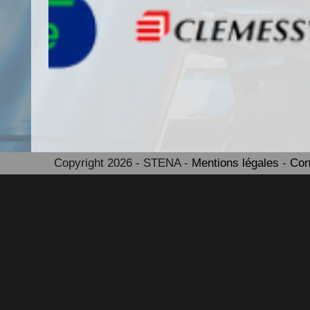
Formation – Décembre 2015
Formation au raccordement HT
Copyright 2026 - STENA -
Mentions légales
-
Con
Démarrage Travaux Roland G
Travaux pour la société SFEE a
du bâtiment TV : réalisation de
d’équipements.