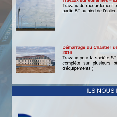
Travaux sur éoliennes – 62
Travaux de raccordement po
partie BT au pied de l’éolien
Démarrage du Chantier d
2016
Travaux pour la société SP
complète sur plusieurs b
d’équipements )
ILS NOUS
Démarrage du chantier CLIMES
Travaux pour la société CLEM
production de froid dans les s
câble et tirage de câble.